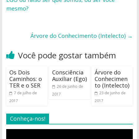
mesmo?
Árvore do Conhecimento (Intelecto)
→
Você pode gostar também
Os Dois
Consciência
Árvore do
Caminhos: o
Auxiliar (Ego)
Conhecimen
TER e o SER
to (Intelecto)
26 de junho de
7 de julho de
23 de junho de
2017
2017
2017
Conheça-nos!