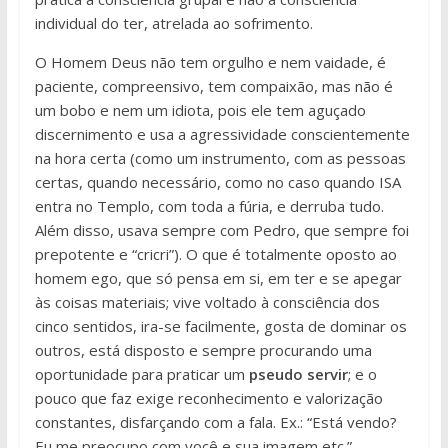
individual do ter, atrelada ao sofrimento.
O Homem Deus não tem orgulho e nem vaidade, é
paciente, compreensivo, tem compaixão, mas não é
um bobo e nem um idiota, pois ele tem aguçado
discernimento e usa a agressividade conscientemente
na hora certa (como um instrumento, com as pessoas
certas, quando necessário, como no caso quando ISA
entra no Templo, com toda a fúria, e derruba tudo.
Além disso, usava sempre com Pedro, que sempre foi
prepotente e “cricri”). O que é totalmente oposto ao
homem ego, que só pensa em si, em ter e se apegar
às coisas materiais; vive voltado à consciência dos
cinco sentidos, ira-se facilmente, gosta de dominar os
outros, está disposto e sempre procurando uma
oportunidade para praticar um
pseudo servir
; e o
pouco que faz exige reconhecimento e valorização
constantes, disfarçando com a fala. Ex.: “Está vendo?
Eu me preocupo com você e sua imagem etc.”.