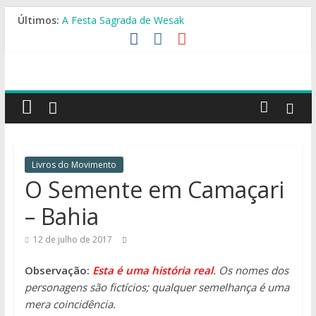
Pular
Últimos:
A Festa Sagrada de Wesak
para
O TRABALHO DO CRISTO E SEUS ENSINAMENTOS
o
AS TRÊS FIGURAS SIMBÓLICAS DO NATAL
conteúdo
O Monumento da Estrela
Wesak em Piatã-BA
Germinando
as
sementes
da
nova
Livros do Movimento
consciência!
O Semente em Camaçari
– Bahia
12 de julho de 2017
Observação:
Esta é uma história real
.
Os nomes dos
personagens são fictícios; qualquer semelhança é uma
mera coincidência.