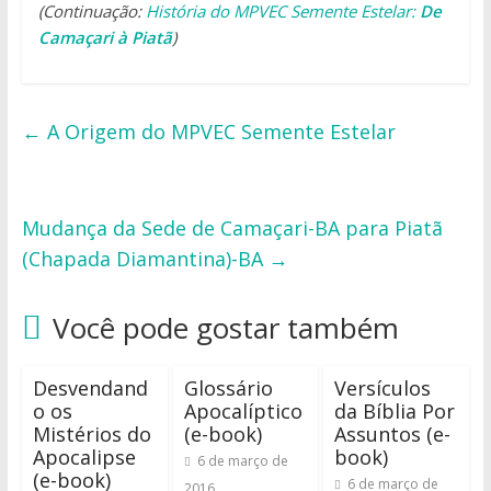
(Continuação:
História do MPVEC Semente Estelar:
De
Camaçari à Piatã
)
←
A Origem do MPVEC Semente Estelar
Mudança da Sede de Camaçari-BA para Piatã
(Chapada Diamantina)-BA
→
Você pode gostar também
Desvendand
Glossário
Versículos
o os
Apocalíptico
da Bíblia Por
Mistérios do
(e-book)
Assuntos (e-
Apocalipse
book)
6 de março de
(e-book)
6 de março de
2016