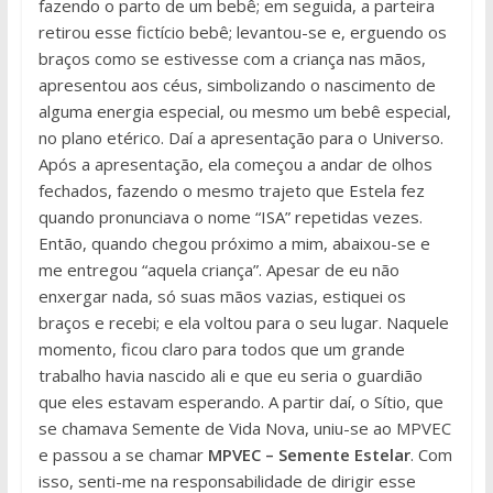
fazendo o parto de um bebê; em seguida, a parteira
retirou esse fictício bebê; levantou-se e, erguendo os
braços como se estivesse com a criança nas mãos,
apresentou aos céus, simbolizando o nascimento de
alguma energia especial, ou mesmo um bebê especial,
no plano etérico. Daí a apresentação para o Universo.
Após a apresentação, ela começou a andar de olhos
fechados, fazendo o mesmo trajeto que Estela fez
quando pronunciava o nome “ISA” repetidas vezes.
Então, quando chegou próximo a mim, abaixou-se e
me entregou “aquela criança”. Apesar de eu não
enxergar nada, só suas mãos vazias, estiquei os
braços e recebi; e ela voltou para o seu lugar. Naquele
momento, ficou claro para todos que um grande
trabalho havia nascido ali e que eu seria o guardião
que eles estavam esperando. A partir daí, o Sítio, que
se chamava Semente de Vida Nova, uniu-se ao MPVEC
e passou a se chamar
MPVEC – Semente Estelar
. Com
isso, senti-me na responsabilidade de dirigir esse