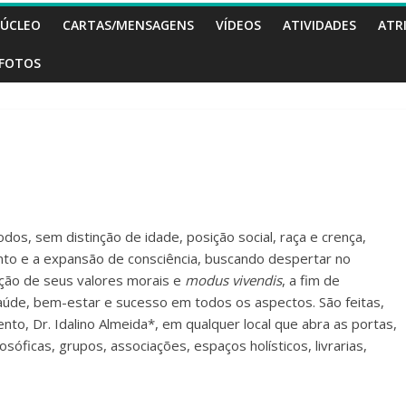
ÚCLEO
CARTAS/MENSAGENS
VÍDEOS
ATIVIDADES
ATR
FOTOS
dos, sem distinção de idade, posição social, raça e crença,
o e a expansão de consciência, buscando despertar no
ação de seus valores morais e
modus vivendis
, a fim de
saúde, bem-estar e sucesso em todos os aspectos. São feitas,
to, Dr. Idalino Almeida*, em qualquer local que abra as portas,
losóficas, grupos, associações, espaços holísticos, livrarias,