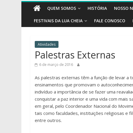
as
QUEM SOMOS
HISTÓRIA
NOSSO N
sementes
da
FESTIVAIS DA LUA CHEIA
FALE CONOSCO
nova
consciência!
Atividades
Palestras Externas
6 de março de 2016
As palestras externas têm a função de levar a to
ensinamentos que promovam o autoconheciment
indivíduo a importância de se fazer uma reavali
conquistar a paz interior e uma vida com mais 
em geral, pelo Coordenador Nacional do Movimen
tais como faculdades, instituições religiosas e fi
entre outros.